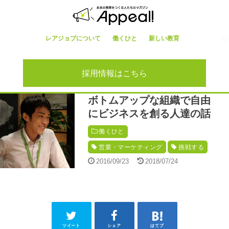
レアジョブについて
働くひと
新しい教育
採用情報はこちら
ボトムアップな組織で自由
にビジネスを創る人達の話
働くひと
営業・マーケティング
挑戦する
2016/09/23
2018/07/24
ツイート
シェア
はてブ