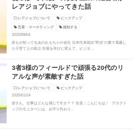
レアジョブにやってきた話
レアジョブについて
ピックアップ
営業・マーケティング
挑戦する
2025/09/04
誰もが知ってるあのおもちゃの会社 日本代表就任”即決”の裏で葛藤し
た子育てとの両立 失敗を学びに変えて、ビジネ…
3者3様のフィールドで頑張る20代のリ
アルな声が素敵すぎた話
レアジョブについて
ピックアップ
2025/01/14
皆さん、仕事はどんな感じですか？？ 全員：こんにちは！ デスクト
ップのモニターには、お守り代わり…