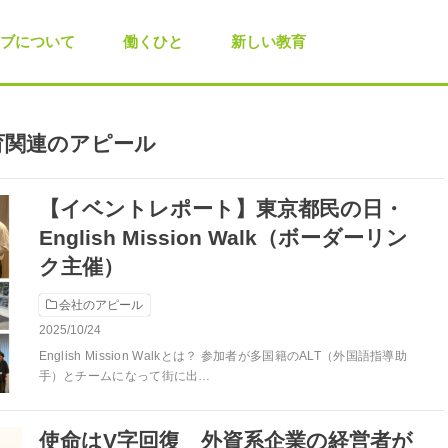
ブについて
働くひと
新しい教育
育関連のアピール
【イベントレポート】東京都民の日・
English Mission Walk（ボーダーリン
ク主催）
会社のアピール
2025/10/24
English Mission Walkとは？ 参加者が多国籍のALT（外国語指導助
手）とチームになって街に出…
使命はV字回復 外資系企業の経営者が