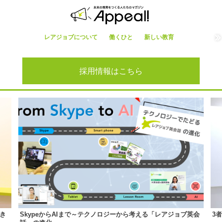
レアジョブについて
働くひと
新しい教育
採用情報はこちら
き
SkypeからAIまで～テクノロジーから考える「レアジョブ英会
3