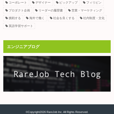
コーポレート
デザイナー
ピックアップ
フィリピン
プロダクト企画
リーダーの履歴書
営業・マーケティング
挑戦する
海外で働く
社会を良くする
社内制度・文化
英語学習サポート
エンジニアブログ
©Copyright2026 RareJob Inc. All Rights Reserved.