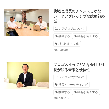
挑戦と成長のチャンスしかな
い！？アグレッシブな総務部の
話
レアジョブについて
挑戦する
社会を良くする
社内制度・文化
2024/08/06
プロゴス社ってどんな会社？社
長が語る未来と優位性
レアジョブについて
営業・マーケティング
挑戦する
社会を良くする
2024/04/15