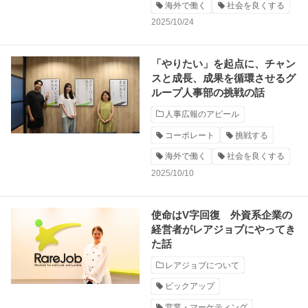
海外で働く
社会を良くする
2025/10/24
「やりたい」を起点に、チャン
スと成長、成果を循環させるグ
ループ人事部の挑戦の話
人事広報のアピール
コーポレート
挑戦する
海外で働く
社会を良くする
2025/10/10
使命はV字回復 外資系企業の
経営者がレアジョブにやってき
た話
レアジョブについて
ピックアップ
営業・マーケティング