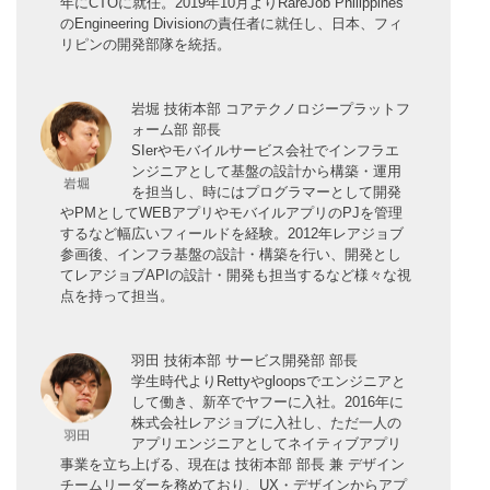
年にCTOに就任。2019年10月よりRareJob Philippines
のEngineering Divisionの責任者に就任し、日本、フィ
リピンの開発部隊を統括。
岩堀 技術本部 コアテクノロジープラットフ
ォーム部 部長
SIerやモバイルサービス会社でインフラエ
ンジニアとして基盤の設計から構築・運用
を担当し、時にはプログラマーとして開発
やPMとしてWEBアプリやモバイルアプリのPJを管理
するなど幅広いフィールドを経験。2012年レアジョブ
参画後、インフラ基盤の設計・構築を行い、開発とし
てレアジョブAPIの設計・開発も担当するなど様々な視
点を持って担当。
羽田 技術本部 サービス開発部 部長
学生時代よりRettyやgloopsでエンジニアと
して働き、新卒でヤフーに入社。2016年に
株式会社レアジョブに入社し、ただ一人の
アプリエンジニアとしてネイティブアプリ
事業を立ち上げる、現在は 技術本部 部長 兼 デザイン
チームリーダーを務めており、UX・デザインからアプ