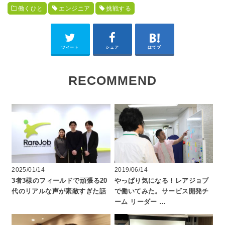
働くひと
エンジニア
挑戦する
ツイート
シェア
はてブ
RECOMMEND
2025/01/14
2019/06/14
3者3様のフィールドで頑張る20
やっぱり気になる！レアジョブ
代のリアルな声が素敵すぎた話
で働いてみた。サービス開発チ
ーム リーダー …