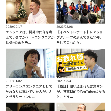
2020/12/17
2023/02/08
エンジニアは、開発中に何を考
【イベントレポート】レアジョ
えていますか？ −エンジニアが
ブグループの歩んできた15年。
仕様=企画を決…
そしてこれから。
2017/11/02
2021/03/31
フリーランスエンジニアとして
【検証】追い込まれた営業マン
それなりに稼いでいた人が、ふ
が、営業目的でYouTuberになる
とサラリーマンに…
と、どう…