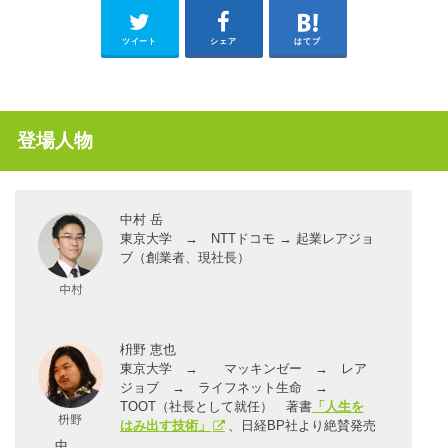
ツイート
シェア
はてブ
登場人物
中村 岳
東京大学 → NTTドコモ → 起業レアジョ
ブ（創業者、現社長）
枡野 恵也
東京大学 → マッキンゼー → レア
ジョブ → ライフネット生命 →
TOOT（社長として就任） 著書
「人生を
はみ出す技術」
、日経BP社より絶賛発売
中。