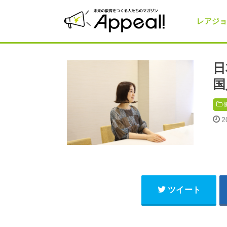
レアジョ
日
国
2
ツイート