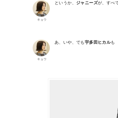
というか、
ジャニーズ
が、すべ
あ、いや、でも
宇多田ヒカル
も