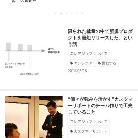
話」の進化～
1
2
3
4
5
6
限られた裁量の中で新規プロダ
クトを最短リリースした、とい
う話
レアジョブについて
エンジニア
挑戦する
2018/03/28
“個々が強みを活かす”カスタマ
ーサポートのチーム作りで工夫
していること
レアジョブについて
カスタマーサポート