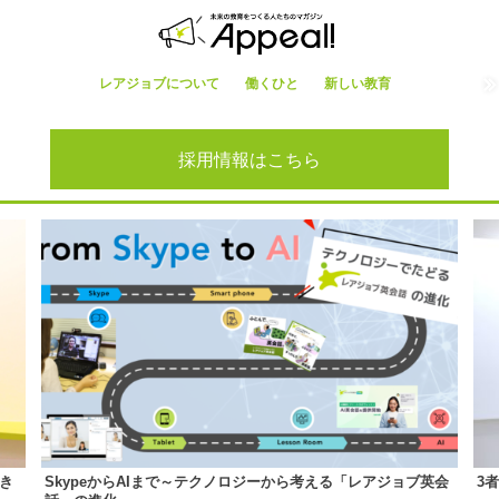
レアジョブについて
働くひと
新しい教育
採用情報はこちら
き
SkypeからAIまで～テクノロジーから考える「レアジョブ英会
3