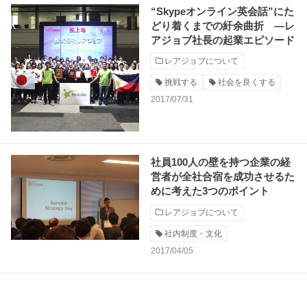
“Skypeオンライン英会話”にた
どり着くまでの紆余曲折 —レ
アジョブ社長の起業エピソード
レアジョブについて
挑戦する
社会を良くする
2017/07/31
社員100人の壁を持つ企業の経
営者が全社合宿を成功させるた
めに考えた3つのポイント
レアジョブについて
社内制度・文化
2017/04/05