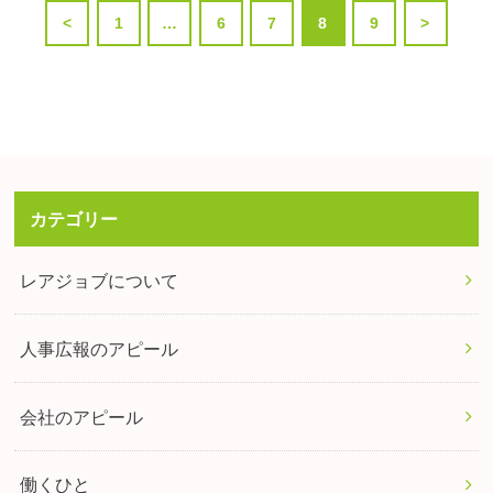
<
1
…
6
7
8
9
>
カテゴリー
レアジョブについて
人事広報のアピール
会社のアピール
働くひと