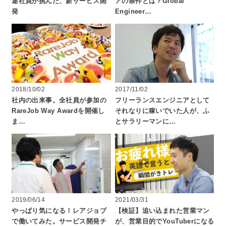
途社員が挑んだ、新サービス開
アの条件とは？Global
発
Engineer…
2018/10/02
2017/11/02
社内の出来事。全社員が参加の
フリーランスエンジニアとして
RareJob Way Awardを開催し
それなりに稼いでいた人が、ふ
ま…
とサラリーマンに…
2019/06/14
2021/03/31
やっぱり気になる！レアジョブ
【検証】追い込まれた営業マン
で働いてみた。サービス開発チ
が、営業目的でYouTuberになる