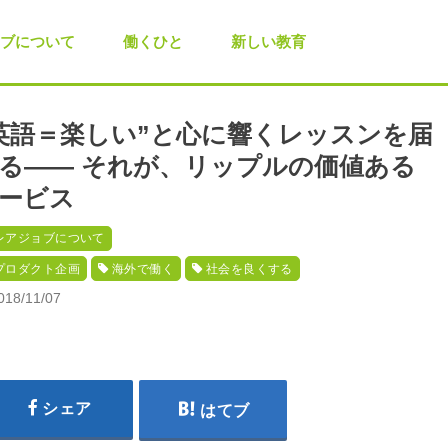
ブについて
働くひと
新しい教育
英語＝楽しい”と心に響くレッスンを届
る―― それが、リップルの価値ある
ービス
レアジョブについて
プロダクト企画
海外で働く
社会を良くする
018/11/07
シェア
はてブ