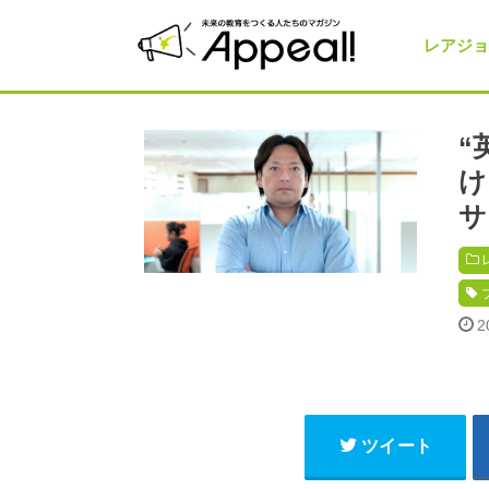
レアジョ
“
け
サ
2
ツイート