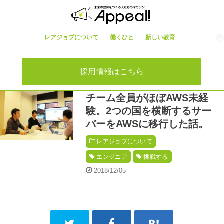
レアジョブについて
働くひと
新しい教育
採用情報はこちら
チーム全員がほぼAWS未経
験。2つの国を横断するサー
バーをAWSに移行した話。
レアジョブについて
エンジニア
挑戦する
2018/12/05